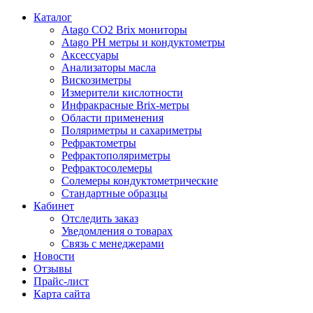
Каталог
Atago CO2 Brix мониторы
Atago PH метры и кондуктометры
Аксессуары
Анализаторы масла
Вискозиметры
Измерители кислотности
Инфракрасные Brix-метры
Области применения
Поляриметры и сахариметры
Рефрактометры
Рефрактополяриметры
Рефрактосолемеры
Солемеры кондуктометрические
Стандартные образцы
Кабинет
Отследить заказ
Уведомления о товарах
Связь с менеджерами
Новости
Отзывы
Прайс-лист
Карта сайта