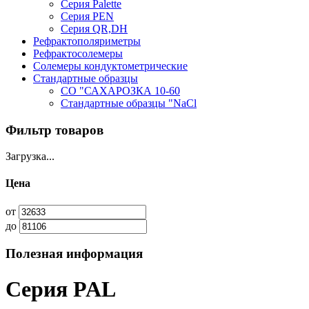
Серия Palette
Серия PEN
Серия QR,DH
Рефрактополяриметры
Рефрактосолемеры
Солемеры кондуктометрические
Стандартные образцы
СО "САХАРОЗКА 10-60
Стандартные образцы "NaCl
Фильтр товаров
Загрузка...
Цена
от
до
Полезная информация
Серия PAL