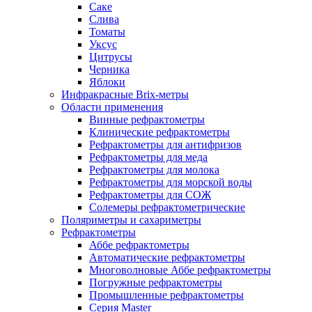
Саке
Слива
Томаты
Уксус
Цитрусы
Черника
Яблоки
Инфракрасные Brix-метры
Области применения
Винные рефрактометры
Клинические рефрактометры
Рефрактометры для антифризов
Рефрактометры для меда
Рефрактометры для молока
Рефрактометры для морской воды
Рефрактометры для СОЖ
Солемеры рефрактометрические
Поляриметры и сахариметры
Рефрактометры
Аббе рефрактометры
Автоматические рефрактометры
Многоволновые Аббе рефрактометры
Погружные рефрактометры
Промышленные рефрактометры
Серия Master