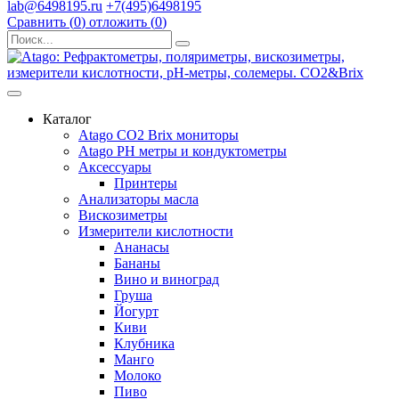
lab@6498195.ru
+7(495)6498195
Сравнить (
0
)
отложить (
0
)
Каталог
Atago CO2 Brix мониторы
Atago PH метры и кондуктометры
Аксессуары
Принтеры
Анализаторы масла
Вискозиметры
Измерители кислотности
Ананасы
Бананы
Вино и виноград
Груша
Йогурт
Киви
Клубника
Манго
Молоко
Пиво