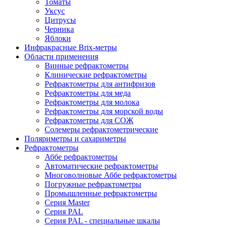
Томаты
Уксус
Цитрусы
Черника
Яблоки
Инфракрасные Brix-метры
Области применения
Винные рефрактометры
Клинические рефрактометры
Рефрактометры для антифризов
Рефрактометры для меда
Рефрактометры для молока
Рефрактометры для морской воды
Рефрактометры для СОЖ
Солемеры рефрактометрические
Поляриметры и сахариметры
Рефрактометры
Аббе рефрактометры
Автоматические рефрактометры
Многоволновые Аббе рефрактометры
Погружные рефрактометры
Промышленные рефрактометры
Серия Master
Серия PAL
Серия PAL - специальные шкалы