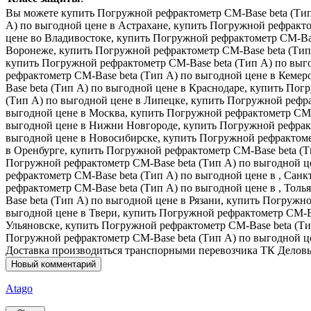
Вы можете купить Погружной рефрактометр CM-Base beta (Тип 
А) по выгодной цене в Астрахане, купить Погружной рефракто
цене во Владивостоке, купить Погружной рефрактометр CM-Bas
Воронеже, купить Погружной рефрактометр CM-Base beta (Тип 
купить Погружной рефрактометр CM-Base beta (Тип А) по выго
рефрактометр CM-Base beta (Тип А) по выгодной цене в Кемер
Base beta (Тип А) по выгодной цене в Краснодаре, купить По
(Тип А) по выгодной цене в Липецке, купить Погружной рефра
выгодной цене в Москва, купить Погружной рефрактометр CM-
выгодной цене в Нижни Новгороде, купить Погружной рефракт
выгодной цене в Новосибирске, купить Погружной рефрактоме
в Оренбурге, купить Погружной рефрактометр CM-Base beta (Т
Погружной рефрактометр CM-Base beta (Тип А) по выгодной це
рефрактометр CM-Base beta (Тип А) по выгодной цене в , Сан
рефрактометр CM-Base beta (Тип А) по выгодной цене в , Тол
Base beta (Тип А) по выгодной цене в Рязани, купить Погружн
выгодной цене в Твери, купить Погружной рефрактометр CM-Ba
Ульяновске, купить Погружной рефрактометр CM-Base beta (Ти
Погружной рефрактометр CM-Base beta (Тип А) по выгодной це
Доставка производиться транспорными перевозчика ТК Делов
Новый комментарий
Atago