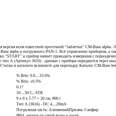
версия всем известной проточной "таблетки" CM-Base alpha. Эт
ase alpha и погружного PAN-1. Всё управление прибором, а так
пку "START" и прибор начнет проводить измерения с периодично
 тип А (Артикул 3616) - данные с прибора передаются через ана
Статьи и каталоги (кликните для перехода): Каталог CM-Base be
% Brix: 0.0....33.0%
% Brix: ±0.5%
0.1?
10....50 C, АТК
9 x 9 x 5.77 + 20 см, 900 г
Тип А (3616) - DC 4....20mA
Погружная часть: АлюминийПризма: Сапфир
IP64, защита от струй воды и пыли