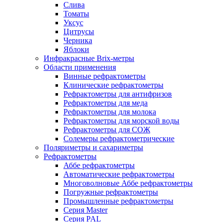
Слива
Томаты
Уксус
Цитрусы
Черника
Яблоки
Инфракрасные Brix-метры
Области применения
Винные рефрактометры
Клинические рефрактометры
Рефрактометры для антифризов
Рефрактометры для меда
Рефрактометры для молока
Рефрактометры для морской воды
Рефрактометры для СОЖ
Солемеры рефрактометрические
Поляриметры и сахариметры
Рефрактометры
Аббе рефрактометры
Автоматические рефрактометры
Многоволновые Аббе рефрактометры
Погружные рефрактометры
Промышленные рефрактометры
Серия Master
Серия PAL