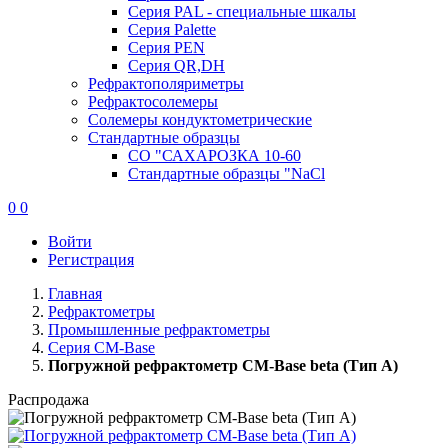
Серия PAL - специальные шкалы
Серия Palette
Серия PEN
Серия QR,DH
Рефрактополяриметры
Рефрактосолемеры
Солемеры кондуктометрические
Стандартные образцы
СО "САХАРОЗКА 10-60
Стандартные образцы "NaCl
0
0
Войти
Регистрация
Главная
Рефрактометры
Промышленные рефрактометры
Серия CM-Base
Погружной рефрактометр CM-Base beta (Тип А)
Распродажа