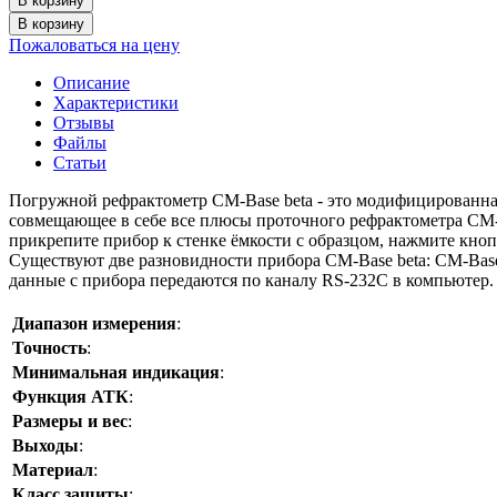
В корзину
В корзину
Пожаловаться на цену
Описание
Характеристики
Отзывы
Файлы
Статьи
Погружной рефрактометр CM-Base beta - это модифицированная 
совмещающее в себе все плюсы проточного рефрактометра CM-B
прикрепите прибор к стенке ёмкости с образцом, нажмите кно
Существуют две разновидности прибора CM-Base beta: CM-Base
данные с прибора передаются по каналу RS-232C в компьютер. 
Диапазон измерения
:
Точность
:
Минимальная индикация
:
Функция АТК
:
Размеры и вес
:
Выходы
:
Материал
:
Класс защиты
: