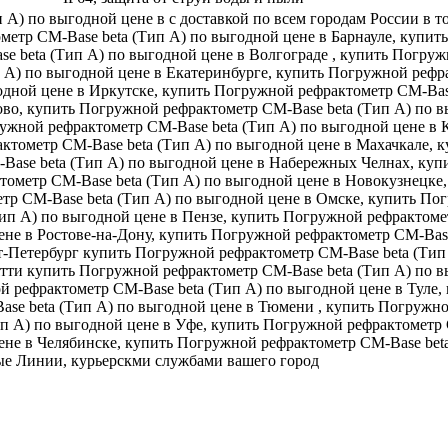
А) по выгодной цене в с доставкой по всем городам России в т
метр CM-Base beta (Тип А) по выгодной цене в Барнауле, купи
e beta (Тип А) по выгодной цене в Волгограде , купить Погруж
А) по выгодной цене в Екатеринбурге, купить Погружной рефра
дной цене в Иркутске, купить Погружной рефрактометр CM-Base
ово, купить Погружной рефрактометр CM-Base beta (Тип А) по 
гружной рефрактометр CM-Base beta (Тип А) по выгодной цене в
ктометр CM-Base beta (Тип А) по выгодной цене в Махачкале, 
Base beta (Тип А) по выгодной цене в Набережных Челнах, куп
ометр CM-Base beta (Тип А) по выгодной цене в Новокузнецке,
тр CM-Base beta (Тип А) по выгодной цене в Омске, купить По
ип А) по выгодной цене в Пензе, купить Погружной рефрактоме
не в Ростове-на-Дону, купить Погружной рефрактометр CM-Base
кт-Петербург купить Погружной рефрактометр CM-Base beta (Тип
ьятти купить Погружной рефрактометр CM-Base beta (Тип А) по 
ой рефрактометр CM-Base beta (Тип А) по выгодной цене в Туле
se beta (Тип А) по выгодной цене в Тюмени , купить Погружно
п А) по выгодной цене в Уфе, купить Погружной рефрактометр C
не в Челябинске, купить Погружной рефрактометр CM-Base beta 
ые Линии, курьерскми службами вашего город