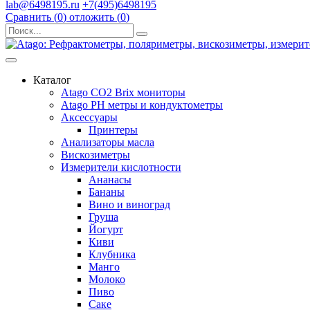
lab@6498195.ru
+7(495)6498195
Сравнить (
0
)
отложить (
0
)
Каталог
Atago CO2 Brix мониторы
Atago PH метры и кондуктометры
Аксессуары
Принтеры
Анализаторы масла
Вискозиметры
Измерители кислотности
Ананасы
Бананы
Вино и виноград
Груша
Йогурт
Киви
Клубника
Манго
Молоко
Пиво
Саке