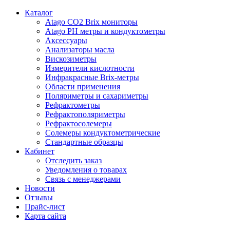
Каталог
Atago CO2 Brix мониторы
Atago PH метры и кондуктометры
Аксессуары
Анализаторы масла
Вискозиметры
Измерители кислотности
Инфракрасные Brix-метры
Области применения
Поляриметры и сахариметры
Рефрактометры
Рефрактополяриметры
Рефрактосолемеры
Солемеры кондуктометрические
Стандартные образцы
Кабинет
Отследить заказ
Уведомления о товарах
Связь с менеджерами
Новости
Отзывы
Прайс-лист
Карта сайта